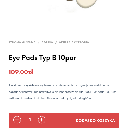
STRONA GŁÓWNA
/
ADESSA
/
ADESSA AKCESORIA
Eye Pads Typ B 10par
109.00
zł
Płatki pod oczy Adessa są łatwe do umieszczenia i utrzymują się stabilnie na
pożądanej pozycji! Nie przesuwają się podczas zabiegu! Płatki Eye pads Typ B są
delikatne i bardzo cieniutkie. Świetnie nadają się dla alergików.
ILOŚĆ
DODAJ DO KOSZYKA