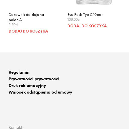
Dozownik do kleju na
Eye Pads Typ C 10par
109.00
zł
palec A
2.50
zł
DODAJ DO KOSZYKA
DODAJ DO KOSZYKA
Regulami
n
Prywatności
prywatności
Druk reklamacyjny
Wniosek odstąpienia od umowy
Kontakt: